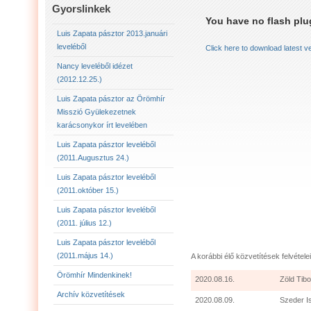
LUIS ZAPATA PÁSZTOR LEVELÉBŐL (2011.AUGU
Gyorslinkek
You have no flash plug
LUIS ZAPATA PÁSZTOR LEVELÉBŐL (2011.OKTÓ
Luis Zapata pásztor 2013.januári
leveléből
Click here to download latest v
LUIS ZAPATA PÁSZTOR AZ ÖRÖMHÍR MISSZIÓ
Nancy leveléből idézet
(2012.12.25.)
2012.12.25. NANCY LEVELÉBŐL IDÉZET:
LU
Luis Zapata pásztor az Örömhír
Misszió Gyülekezetnek
karácsonykor írt levelében
Luis Zapata pásztor leveléből
(2011.Augusztus 24.)
Luis Zapata pásztor leveléből
(2011.október 15.)
Luis Zapata pásztor leveléből
(2011. július 12.)
Luis Zapata pásztor leveléből
(2011.május 14.)
A korábbi élő közvetítések felvételei
Örömhír Mindenkinek!
2020.08.16.
Zöld Tibo
Archív közvetítések
2020.08.09.
Szeder I