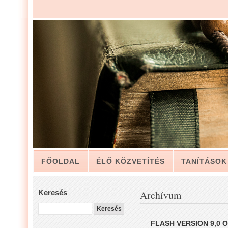
FŐOLDAL
ÉLŐ KÖZVETÍTÉS
TANÍTÁSOK
ARCHÍVUM
KAPCSOLAT
Keresés
Archívum
LUIS ZAPATA PÁSZTOR LEVELÉBŐL, A GYÜLEKE
FLASH VERSION 9,0 