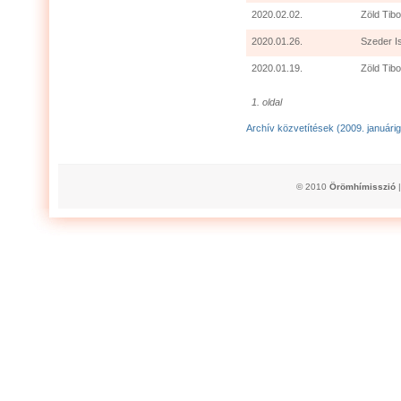
2020.02.02.
Zöld Tibo
2020.01.26.
Szeder I
2020.01.19.
Zöld Tibo
1. oldal
Archív közvetítések (2009. januárig
© 2010
Örömhímisszió
|