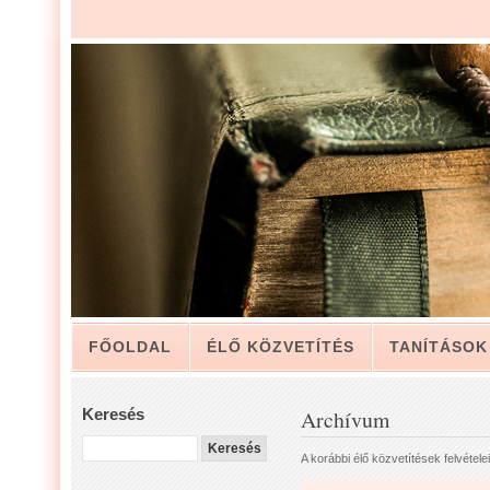
FŐOLDAL
ÉLŐ KÖZVETÍTÉS
TANÍTÁSOK
ARCHÍVUM
KAPCSOLAT
Keresés
Archívum
LUIS ZAPATA PÁSZTOR LEVELÉBŐL, A GYÜLEKE
A korábbi élő közvetítések felvételei