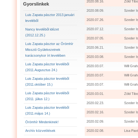
LUIS ZAPATA PÁSZTOR LEVELÉBŐL (2011.AUGU
2020.08.16.
Zöld Tibo
Gyorslinkek
2020.08.09.
Szeder I
LUIS ZAPATA PÁSZTOR LEVELÉBŐL (2011.OKTÓ
Luis Zapata pásztor 2013.januári
2020.07.26.
Szeder I
leveléből
LUIS ZAPATA PÁSZTOR AZ ÖRÖMHÍR MISSZIÓ
2020.07.12.
Szeder I
Nancy leveléből idézet
(2012.12.25.)
2020.07.05.
Szeder I
2012.12.25. NANCY LEVELÉBŐL IDÉZET:
LU
Luis Zapata pásztor az Örömhír
2020.06.21.
Szeder I
Misszió Gyülekezetnek
karácsonykor írt levelében
2020.03.08.
Szeder I
Luis Zapata pásztor leveléből
2020.03.07.
Will Grah
(2011.Augusztus 24.)
2020.03.07.
Will Gra
Luis Zapata pásztor leveléből
(2011.október 15.)
2020.03.07.
Will Grah
Luis Zapata pásztor leveléből
2020.03.01.
Zöld Tibo
(2011. július 12.)
2020.02.23.
Szeder I
Luis Zapata pásztor leveléből
2020.02.16.
Szeder I
(2011.május 14.)
2020.02.09.
Szeder I
Örömhír Mindenkinek!
Archív közvetítések
2020.02.08.
Lisa Paxt