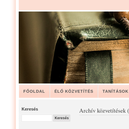
FŐOLDAL
ÉLŐ KÖZVETÍTÉS
TANÍTÁSOK
ARCHÍVUM
KAPCSOLAT
Keresés
Archív közvetítések 
LUIS ZAPATA PÁSZTOR LEVELÉBŐL, A GYÜLEKE