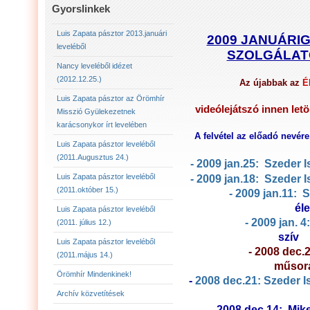
LUIS ZAPATA PÁSZTOR LEVELÉBŐL (2011.AUGU
Gyorslinkek
LUIS ZAPATA PÁSZTOR LEVELÉBŐL (2011.OKTÓ
Luis Zapata pásztor 2013.januári
2009 JANUÁRIG
leveléből
SZOLGÁLATO
LUIS ZAPATA PÁSZTOR AZ ÖRÖMHÍR MISSZIÓ
Nancy leveléből idézet
(2012.12.25.)
Az újabbak az
É
2012.12.25. NANCY LEVELÉBŐL IDÉZET:
LU
Luis Zapata pásztor az Örömhír
videólejátszó innen letö
Misszió Gyülekezetnek
karácsonykor írt levelében
A felvétel az előadó nevér
Luis Zapata pásztor leveléből
(2011.Augusztus 24.)
- 2009 jan.25: Szeder I
Luis Zapata pásztor leveléből
- 2009 jan.18: Szeder I
(2011.október 15.)
- 2009 jan.11: 
Luis Zapata pásztor leveléből
- 2009 jan. 
(2011. július 12.)
Luis Zapata pásztor leveléből
- 2008 dec.
(2011.május 14.)
műsor
Örömhír Mindenkinek!
-
2008 dec.21: Szeder I
Archív közvetítések
- 2008 dec.14: Mik