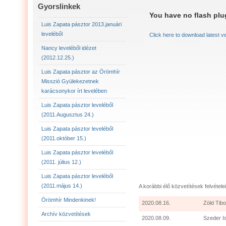
LUIS ZAPATA PÁSZTOR LEVELÉBŐL (2011.AUGU
Gyorslinkek
You have no flash plug
LUIS ZAPATA PÁSZTOR LEVELÉBŐL (2011.OKTÓ
Luis Zapata pásztor 2013.januári
leveléből
Click here to download latest v
LUIS ZAPATA PÁSZTOR AZ ÖRÖMHÍR MISSZIÓ
Nancy leveléből idézet
(2012.12.25.)
2012.12.25. NANCY LEVELÉBŐL IDÉZET:
LU
Luis Zapata pásztor az Örömhír
Misszió Gyülekezetnek
karácsonykor írt levelében
Luis Zapata pásztor leveléből
(2011.Augusztus 24.)
Luis Zapata pásztor leveléből
(2011.október 15.)
Luis Zapata pásztor leveléből
(2011. július 12.)
Luis Zapata pásztor leveléből
(2011.május 14.)
A korábbi élő közvetítések felvételei
Örömhír Mindenkinek!
2020.08.16.
Zöld Tibo
Archív közvetítések
2020.08.09.
Szeder I