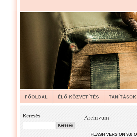
FŐOLDAL
ÉLŐ KÖZVETÍTÉS
TANÍTÁSOK
ARCHÍVUM
KAPCSOLAT
Keresés
Archívum
LUIS ZAPATA PÁSZTOR LEVELÉBŐL, A GYÜLEKE
FLASH VERSION 9,0 