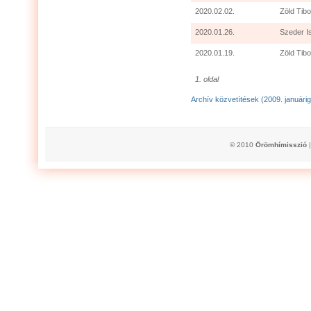
2020.02.02.
Zöld Tibo
2020.01.26.
Szeder I
2020.01.19.
Zöld Tibo
1. oldal
Archív közvetítések (2009. januárig
© 2010
Örömhímisszió
|