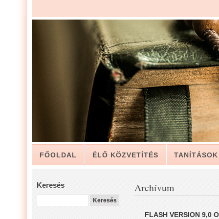
FŐOLDAL
ÉLŐ KÖZVETÍTÉS
TANÍTÁSOK
ARCHÍVUM
KAPCSOLAT
Keresés
Archívum
LUIS ZAPATA PÁSZTOR LEVELÉBŐL, A GYÜLEKE
FLASH VERSION 9,0 