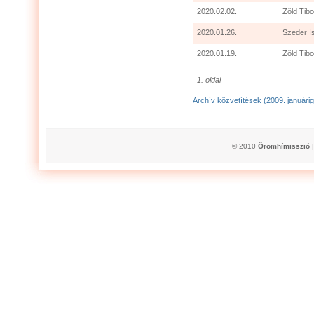
2020.02.02.
Zöld Tibo
2020.01.26.
Szeder I
2020.01.19.
Zöld Tibo
1. oldal
Archív közvetítések (2009. januárig
© 2010
Örömhímisszió
|