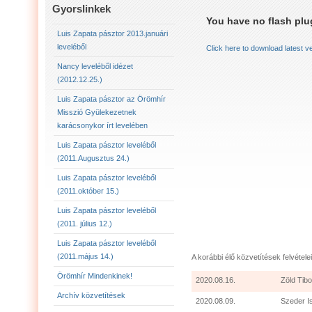
LUIS ZAPATA PÁSZTOR LEVELÉBŐL (2011.AUGU
Gyorslinkek
You have no flash plug
LUIS ZAPATA PÁSZTOR LEVELÉBŐL (2011.OKTÓ
Luis Zapata pásztor 2013.januári
leveléből
Click here to download latest v
LUIS ZAPATA PÁSZTOR AZ ÖRÖMHÍR MISSZIÓ
Nancy leveléből idézet
(2012.12.25.)
2012.12.25. NANCY LEVELÉBŐL IDÉZET:
LU
Luis Zapata pásztor az Örömhír
Misszió Gyülekezetnek
karácsonykor írt levelében
Luis Zapata pásztor leveléből
(2011.Augusztus 24.)
Luis Zapata pásztor leveléből
(2011.október 15.)
Luis Zapata pásztor leveléből
(2011. július 12.)
Luis Zapata pásztor leveléből
(2011.május 14.)
A korábbi élő közvetítések felvételei
Örömhír Mindenkinek!
2020.08.16.
Zöld Tibo
Archív közvetítések
2020.08.09.
Szeder I