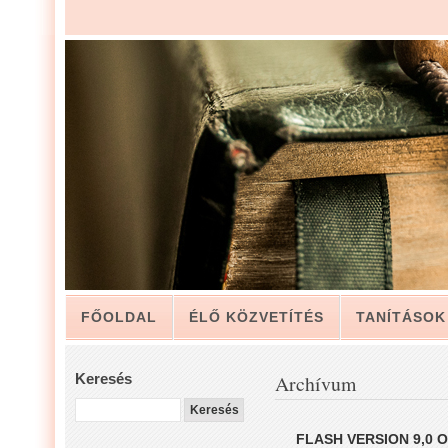
FŐOLDAL
ÉLŐ KÖZVETÍTÉS
TANÍTÁSOK
ARCHÍVUM
KAPCSOLAT
Keresés
Archívum
LUIS ZAPATA PÁSZTOR LEVELÉBŐL, A GYÜLEKE
FLASH VERSION 9,0 