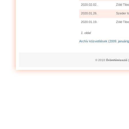
2020.02.02.
Zöld Tibo
2020.01.26.
Szeder I
2020.01.19.
Zöld Tibo
1. oldal
Archív közvetítések (2009. januárig
© 2010
Örömhímisszió
|