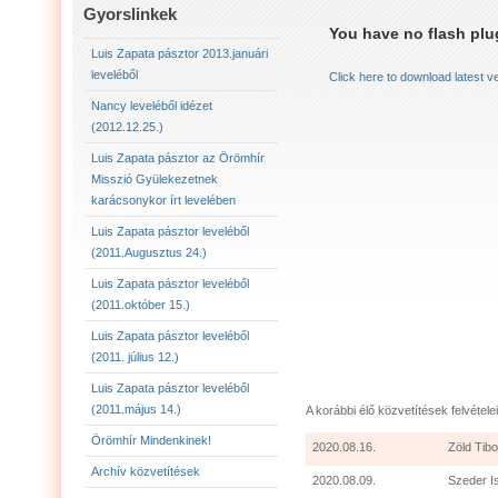
LUIS ZAPATA PÁSZTOR LEVELÉBŐL (2011.AUGU
Gyorslinkek
You have no flash plug
LUIS ZAPATA PÁSZTOR LEVELÉBŐL (2011.OKTÓ
Luis Zapata pásztor 2013.januári
leveléből
Click here to download latest v
LUIS ZAPATA PÁSZTOR AZ ÖRÖMHÍR MISSZIÓ
Nancy leveléből idézet
(2012.12.25.)
2012.12.25. NANCY LEVELÉBŐL IDÉZET:
LU
Luis Zapata pásztor az Örömhír
Misszió Gyülekezetnek
karácsonykor írt levelében
Luis Zapata pásztor leveléből
(2011.Augusztus 24.)
Luis Zapata pásztor leveléből
(2011.október 15.)
Luis Zapata pásztor leveléből
(2011. július 12.)
Luis Zapata pásztor leveléből
(2011.május 14.)
A korábbi élő közvetítések felvételei
Örömhír Mindenkinek!
2020.08.16.
Zöld Tibo
Archív közvetítések
2020.08.09.
Szeder I