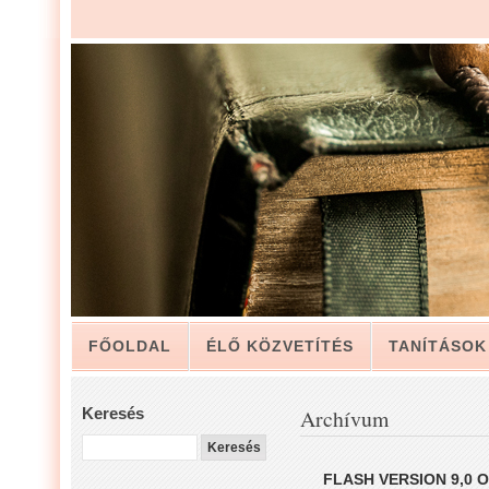
FŐOLDAL
ÉLŐ KÖZVETÍTÉS
TANÍTÁSOK
ARCHÍVUM
KAPCSOLAT
Keresés
Archívum
LUIS ZAPATA PÁSZTOR LEVELÉBŐL, A GYÜLEKE
FLASH VERSION 9,0 