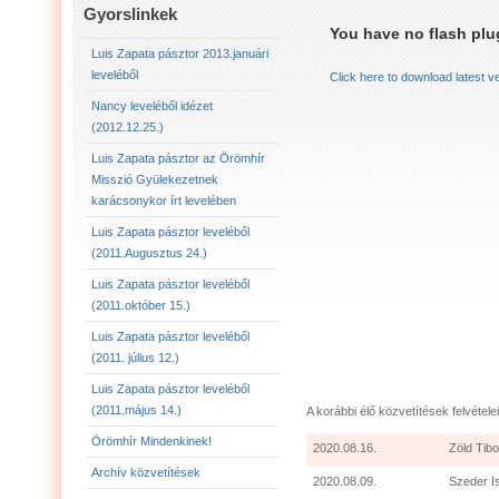
LUIS ZAPATA PÁSZTOR LEVELÉBŐL (2011.AUGU
Gyorslinkek
You have no flash plug
LUIS ZAPATA PÁSZTOR LEVELÉBŐL (2011.OKTÓ
Luis Zapata pásztor 2013.januári
leveléből
Click here to download latest v
LUIS ZAPATA PÁSZTOR AZ ÖRÖMHÍR MISSZIÓ
Nancy leveléből idézet
(2012.12.25.)
2012.12.25. NANCY LEVELÉBŐL IDÉZET:
LU
Luis Zapata pásztor az Örömhír
Misszió Gyülekezetnek
karácsonykor írt levelében
Luis Zapata pásztor leveléből
(2011.Augusztus 24.)
Luis Zapata pásztor leveléből
(2011.október 15.)
Luis Zapata pásztor leveléből
(2011. július 12.)
Luis Zapata pásztor leveléből
(2011.május 14.)
A korábbi élő közvetítések felvételei
Örömhír Mindenkinek!
2020.08.16.
Zöld Tibo
Archív közvetítések
2020.08.09.
Szeder I