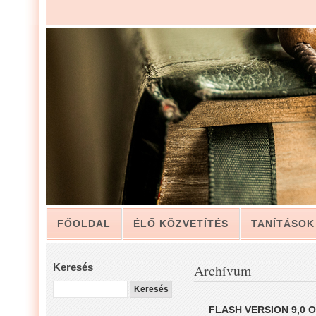
FŐOLDAL
ÉLŐ KÖZVETÍTÉS
TANÍTÁSOK
ARCHÍVUM
KAPCSOLAT
Keresés
Archívum
LUIS ZAPATA PÁSZTOR LEVELÉBŐL, A GYÜLEKE
FLASH VERSION 9,0 