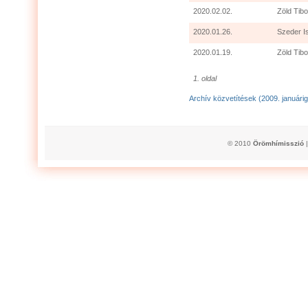
2020.02.02.
Zöld Tibo
2020.01.26.
Szeder I
2020.01.19.
Zöld Tibo
1. oldal
Archív közvetítések (2009. januárig
© 2010
Örömhímisszió
|