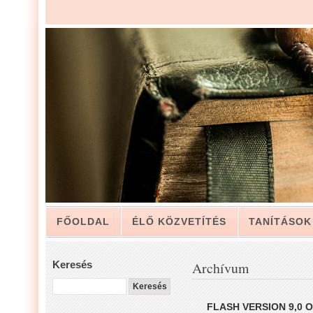
FŐOLDAL
ÉLŐ KÖZVETÍTÉS
TANÍTÁSOK
ARCHÍVUM
KAPCSOLAT
Keresés
Archívum
LUIS ZAPATA PÁSZTOR LEVELÉBŐL, A GYÜLEKE
FLASH VERSION 9,0 