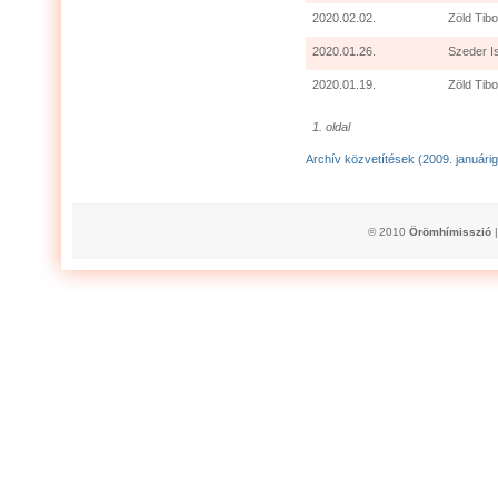
2020.02.02.
Zöld Tibo
2020.01.26.
Szeder I
2020.01.19.
Zöld Tibo
1. oldal
Archív közvetítések (2009. januárig
© 2010
Örömhímisszió
|