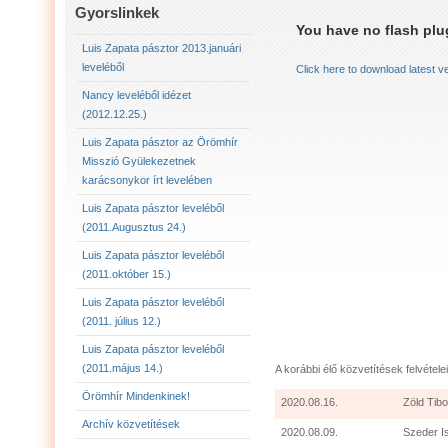
LUIS ZAPATA PÁSZTOR LEVELÉBŐL (2011.AUGU
Gyorslinkek
You have no flash plug
LUIS ZAPATA PÁSZTOR LEVELÉBŐL (2011.OKTÓ
Luis Zapata pásztor 2013.januári
leveléből
Click here to download latest v
LUIS ZAPATA PÁSZTOR AZ ÖRÖMHÍR MISSZIÓ
Nancy leveléből idézet
(2012.12.25.)
2012.12.25. NANCY LEVELÉBŐL IDÉZET:
LU
Luis Zapata pásztor az Örömhír
Misszió Gyülekezetnek
karácsonykor írt levelében
Luis Zapata pásztor leveléből
(2011.Augusztus 24.)
Luis Zapata pásztor leveléből
(2011.október 15.)
Luis Zapata pásztor leveléből
(2011. július 12.)
Luis Zapata pásztor leveléből
(2011.május 14.)
A korábbi élő közvetítések felvételei
Örömhír Mindenkinek!
2020.08.16.
Zöld Tibo
Archív közvetítések
2020.08.09.
Szeder I